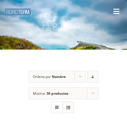
Saltar
al
Togg
contenido
Pegatinas
Navi
Inicio
Desafios y rutas
Blog
Ordena por
Nombre
Eventos
Mostrar
36 productos
Galería Multimedia
Sobre nosotros