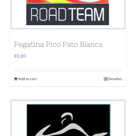
Pegatina Pico Pato Blanca
€
0,00
Add to cart
Detalles