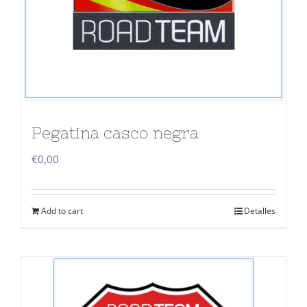
Pegatina casco negra
€
0,00
Add to cart
Detalles