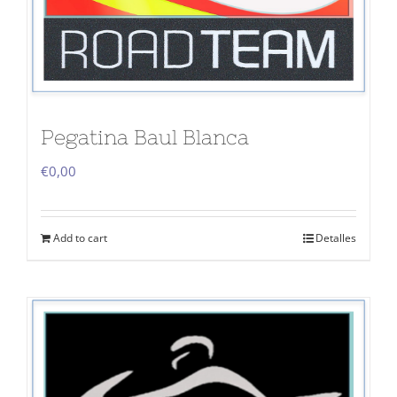
Pegatina Baul Blanca
€
0,00
Add to cart
Detalles