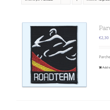
Par
€
2,30
Parch
Add t