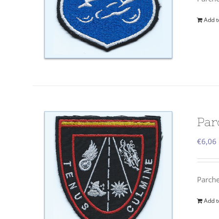
Add t
Par
€
6,06
Parch
Add t