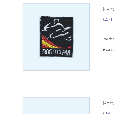
Par
€
2,71
Parch
Add t
Par
€
3,46