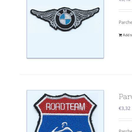
Parch
Add t
Par
€
3,32
Parche