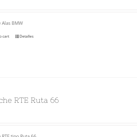
e Alas BMW
o cart
Detalles
che RTE Ruta 66
 RTE tipo Ruta 66