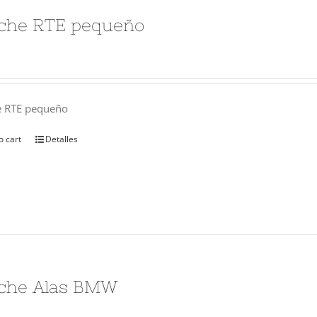
che RTE pequeño
e RTE pequeño
o cart
Detalles
che Alas BMW