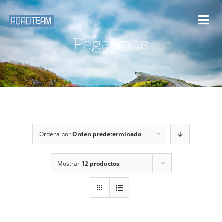
Saltar
al
Togg
contenido
Pegatinas
Navi
Inicio
Desafios y rutas
Blog
Ordena por
Orden predeterminado
Eventos
Mostrar
12 productos
Galería Multimedia
Sobre nosotros