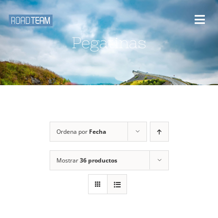
Saltar
al
Togg
contenido
Pegatinas
Navi
Inicio
Desafios y rutas
Blog
Ordena por
Fecha
Eventos
Mostrar
36 productos
Galería Multimedia
Sobre nosotros