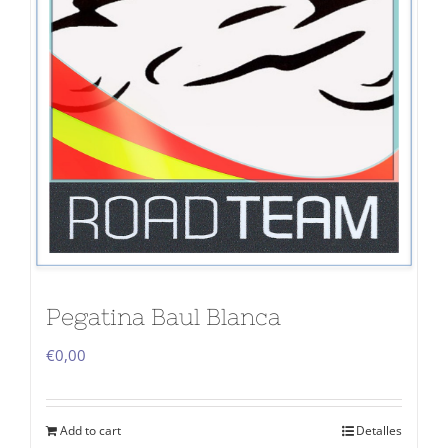
Pegatina Baul Blanca
€
0,00
Add to cart
Detalles