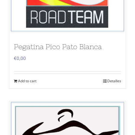
Pegatina Pico Pato Blanca
€
0,00
Add to cart
Detalles