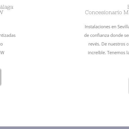
álaga
MW
Concesionario Mo
Instalaciones en Sevil
ntizadas
de confianza donde ser
to
revés. De nuestros 
MW
increíble. Tenemos l