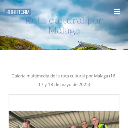
Saltar
al
Togg
Ruta cultural por
contenido
Navi
Málaga
Inicio
Desafios y rutas
Blog
Galería multimedia de la ruta cultural por Malaga (16,
17 y 18 de mayo de 2025)
Eventos
Galería Multimedia
Sobre nosotros