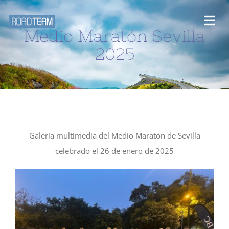
Saltar
al
Togg
Medio Maratón Sevilla
contenido
Navi
2025
Inicio
Desafios y rutas
Blog
Galería multimedia del Medio Maratón de Sevilla
celebrado el 26 de enero de 2025
Eventos
Galería Multimedia
Sobre nosotros