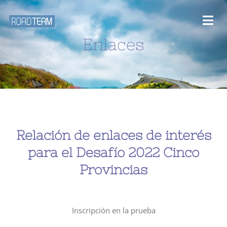
Saltar
al
Togg
contenido
Enlaces
Navi
Inicio
Desafios y rutas
Blog
Relación de enlaces de interés
para el Desafío 2022 Cinco
Eventos
Provincias
Galería Multimedia
Inscripción en la prueba
Sobre nosotros